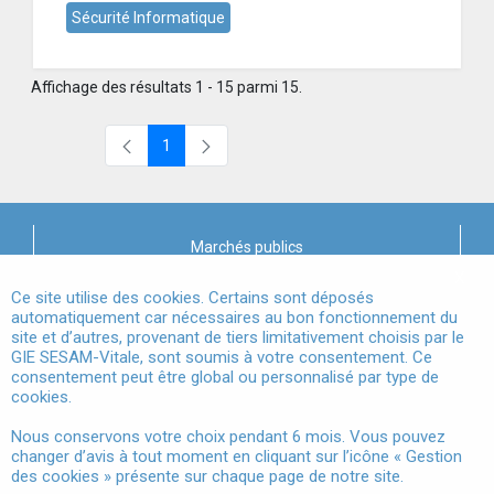
Sécurité Informatique
Affichage des résultats 1 - 15 parmi 15.
1
Page
Marchés publics
X
Mentions légales
Ce site utilise des cookies. Certains sont déposés
automatiquement car nécessaires au bon fonctionnement du
site et d’autres, provenant de tiers limitativement choisis par le
Conditions Générales d'Utilisation
GIE SESAM-Vitale, sont soumis à votre consentement. Ce
consentement peut être global ou personnalisé par type de
Données à Caractère Personnel
cookies.
Accessibilité
Nous conservons votre choix pendant 6 mois. Vous pouvez
changer d’avis à tout moment en cliquant sur l’icône « Gestion
Gestion des cookies
des cookies » présente sur chaque page de notre site.