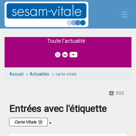
Panneau de gestion des cookies
Saut au contenu principal
Actualités
Toute l'actualité
Accueil
Actualités
carte vitale
RSS
Entrées avec l'étiquette
.
Carte Vitale