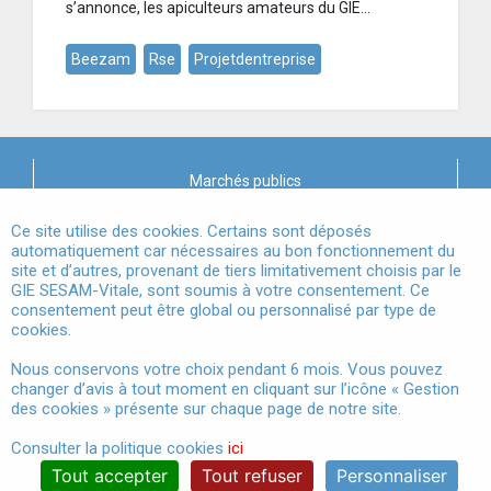
s’annonce, les apiculteurs amateurs du GIE...
Beezam
Rse
Projetdentreprise
Marchés publics
X
Mentions légales
Ce site utilise des cookies. Certains sont déposés
automatiquement car nécessaires au bon fonctionnement du
site et d’autres, provenant de tiers limitativement choisis par le
Conditions Générales d'Utilisation
GIE SESAM-Vitale, sont soumis à votre consentement. Ce
consentement peut être global ou personnalisé par type de
Données à Caractère Personnel
cookies.
Accessibilité
Nous conservons votre choix pendant 6 mois. Vous pouvez
changer d’avis à tout moment en cliquant sur l’icône « Gestion
Gestion des cookies
des cookies » présente sur chaque page de notre site.
Consulter la politique cookies
ici
Tout accepter
Tout refuser
Personnaliser
®