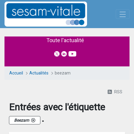
Panneau de gestion des cookies
Saut au contenu principal
Actualités
Toute l'actualité
Accueil
Actualités
beezam
RSS
Entrées avec l'étiquette
.
Beezam