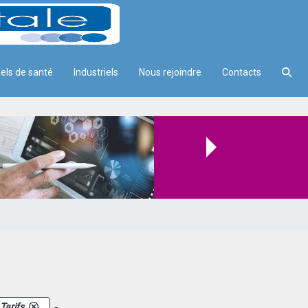
els de santé
Industriels
Nous rejoindre
Contacts
.
Tarifs