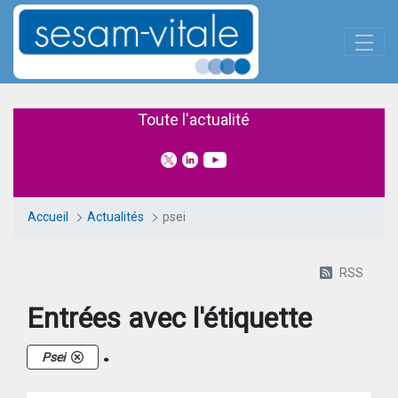
Panneau de gestion des cookies
Saut au contenu principal
Actualités
Toute l'actualité
Accueil
Actualités
psei
RSS
Entrées avec l'étiquette
.
Psei