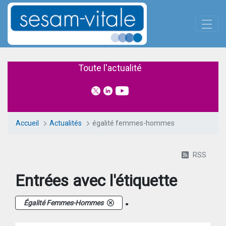
Panneau de gestion des cookies
Saut au contenu principal
Actualités
Toute l'actualité
Accueil
Actualités
égalité femmes-hommes
RSS
Entrées avec l'étiquette
.
Égalité Femmes-Hommes