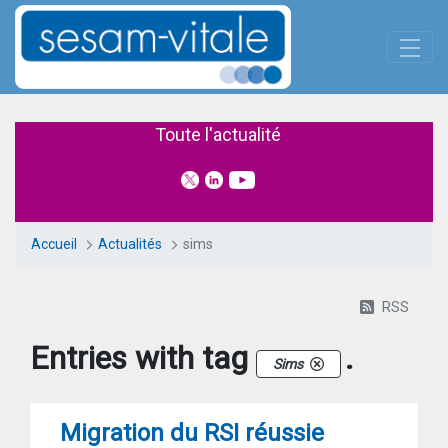
Panneau de gestion des cookies
Skip to Main Content
Actualités
Toute l'actualité
Accueil
Actualités
sims
RSS
Entries with tag
.
Sims
Migration du RSI réussie