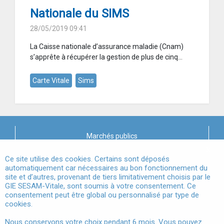
Nationale du SIMS
28/05/2019 09:41
La Caisse nationale d’assurance maladie (Cnam)
s’apprête à récupérer la gestion de plus de cinq...
Carte Vitale
Sims
Marchés publics
X
Mentions légales
Ce site utilise des cookies. Certains sont déposés
automatiquement car nécessaires au bon fonctionnement du
site et d’autres, provenant de tiers limitativement choisis par le
Conditions Générales d'Utilisation
GIE SESAM-Vitale, sont soumis à votre consentement. Ce
consentement peut être global ou personnalisé par type de
Données à Caractère Personnel
cookies.
Accessibilité
Nous conservons votre choix pendant 6 mois. Vous pouvez