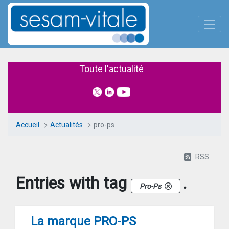
Panneau de gestion des cookies
Skip to Main Content
Actualités
Toute l'actualité
Accueil
Actualités
pro-ps
RSS
Entries with tag
.
Pro-Ps
La marque PRO-PS