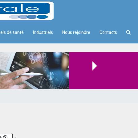
els de santé
Industriels
Nous rejoindre
Contacts
.
e