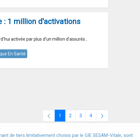
 : 1 million d'activations
rd’hui activée par plus d’un million d’assurés...
que En Santé
1
2
3
4
Page
Page
Page
Page
X
nt de tiers limitativement choisis par le GIE SESAM-Vitale, sont