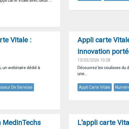
pli carte Vitale avec deux ...
te Vitale :
Appli carte Vital
innovation porté
13/03/2026 10:28
, un webinaire dédié à
Découvrez les coulisses du d
une...
isseur De Services
Appli Carte Vitale
Numéri
on MedinTechs
L’appli carte Vi