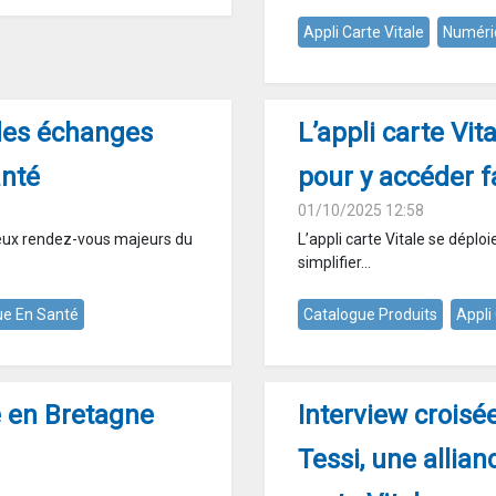
Appli Carte Vitale
Numéri
des échanges
L’appli carte Vi
anté
pour y accéder f
01/10/2025 12:58
deux rendez-vous majeurs du
L’appli carte Vitale se dépl
simplifier...
e En Santé
Catalogue Produits
Appli
le en Bretagne
Interview croisé
Tessi, une allian