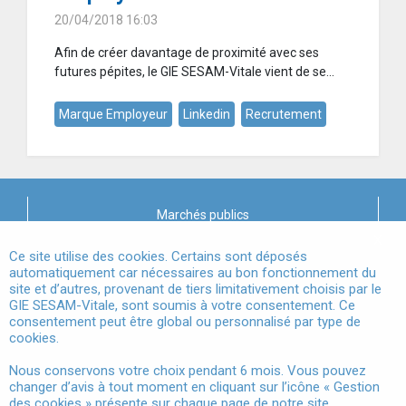
20/04/2018 16:03
Afin de créer davantage de proximité avec ses
futures pépites, le GIE SESAM-Vitale vient de se...
Marque Employeur
Linkedin
Recrutement
Marchés publics
X
Mentions légales
Ce site utilise des cookies. Certains sont déposés
automatiquement car nécessaires au bon fonctionnement du
site et d’autres, provenant de tiers limitativement choisis par le
Conditions Générales d'Utilisation
GIE SESAM-Vitale, sont soumis à votre consentement. Ce
consentement peut être global ou personnalisé par type de
Données à Caractère Personnel
cookies.
Accessibilité
Nous conservons votre choix pendant 6 mois. Vous pouvez
changer d’avis à tout moment en cliquant sur l’icône « Gestion
Gestion des cookies
des cookies » présente sur chaque page de notre site.