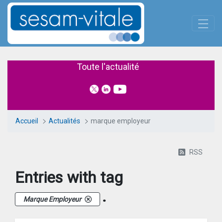
Panneau de gestion des cookies
Skip to Main Content
Actualités
Toute l'actualité
Accueil
Actualités
marque employeur
RSS
Entries with tag
.
Marque Employeur