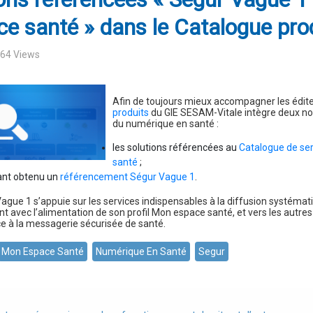
e santé » dans le Catalogue pro
064 Views
Afin de toujours mieux accompagner les édite
produits
du GIE SESAM-Vitale intègre deux nou
du numérique en santé :
les solutions référencées au
Catalogue de se
santé
;
yant obtenu un
référencement Ségur Vague 1
.
Vague 1 s’appuie sur les services indispensables à la diffusion systémat
ent avec l’alimentation de son profil Mon espace santé, et vers les autre
e à la messagerie sécurisée de santé.
Mon Espace Santé
Numérique En Santé
Segur