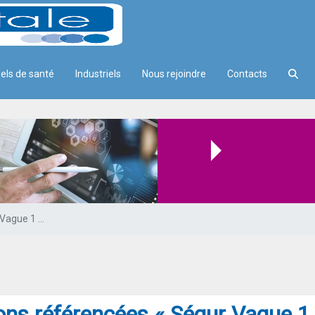
els de santé
Industriels
Nous rejoindre
Contacts
 Ségur Vague 1 » et « Mon espace
Les solutions référencées « Ségur Vague 1 » et « Mon espace santé » dans le Catalogue produits
ons référencées « Ségur Vague 1 