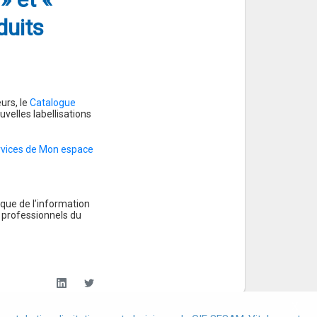
duits
urs, le
Catalogue
velles labellisations
rvices de Mon espace
ique de l’information
s professionnels du
X