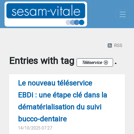
Panneau de gestion des cookies
Skip to Main Content
Actualites-details
RSS
Entries with tag
.
Téléservice
Le nouveau téléservice
EBDi : une étape clé dans la
dématérialisation du suivi
bucco-dentaire
14/10/2025 07:27