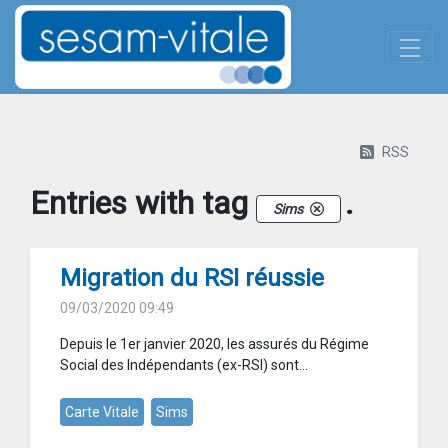
Panneau de gestion des cookies
Skip to Main Content
Actualites-details
RSS
Entries with tag
.
Sims
Migration du RSI réussie
09/03/2020 09:49
Depuis le 1er janvier 2020, les assurés du Régime
Social des Indépendants (ex-RSI) sont...
Carte Vitale
Sims