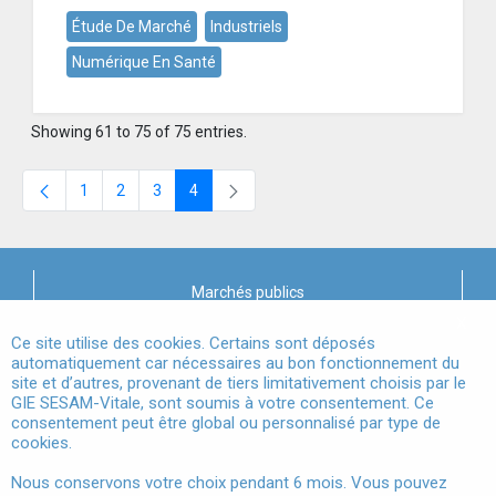
Étude De Marché
Industriels
Numérique En Santé
Showing 61 to 75 of 75 entries.
1
2
3
4
Page
Page
Page
Page
Marchés publics
X
Mentions légales
Ce site utilise des cookies. Certains sont déposés
automatiquement car nécessaires au bon fonctionnement du
site et d’autres, provenant de tiers limitativement choisis par le
Conditions Générales d'Utilisation
GIE SESAM-Vitale, sont soumis à votre consentement. Ce
consentement peut être global ou personnalisé par type de
Données à Caractère Personnel
cookies.
Accessibilité
Nous conservons votre choix pendant 6 mois. Vous pouvez