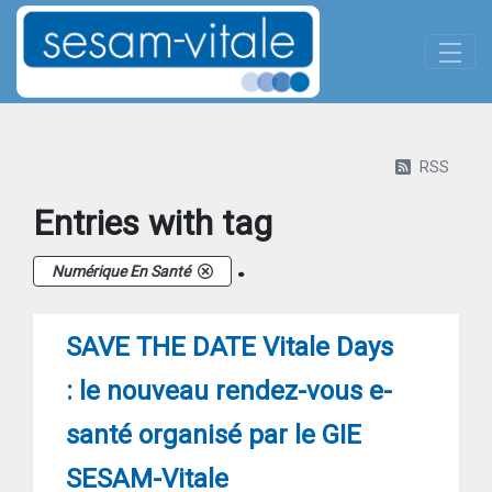
Panneau de gestion des cookies
Skip to Main Content
Actualites-details
RSS
Entries with tag
.
Numérique En Santé
SAVE THE DATE Vitale Days
: le nouveau rendez-vous e-
santé organisé par le GIE
SESAM-Vitale