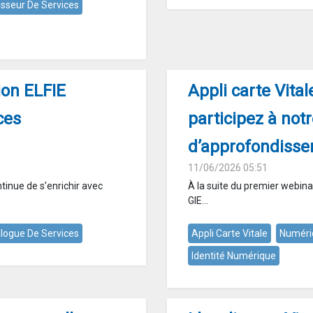
isseur De Services
ion ELFIE
Appli carte Vital
ces
participez à not
d’approfondissem
11/06/2026 05:51
inue de s’enrichir avec
À la suite du premier webina
GIE...
logue De Services
Appli Carte Vitale
Numéri
Identité Numérique