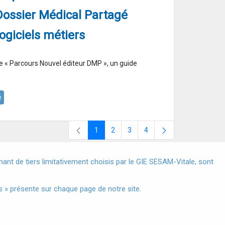
 Dossier Médical Partagé
ogiciels métiers
e « Parcours Nouvel éditeur DMP », un guide
é
1
2
3
4
Page
Page
Page
Page
X
nt de tiers limitativement choisis par le GIE SESAM-Vitale, sont
s à Caractère Personnel
 » présente sur chaque page de notre site.