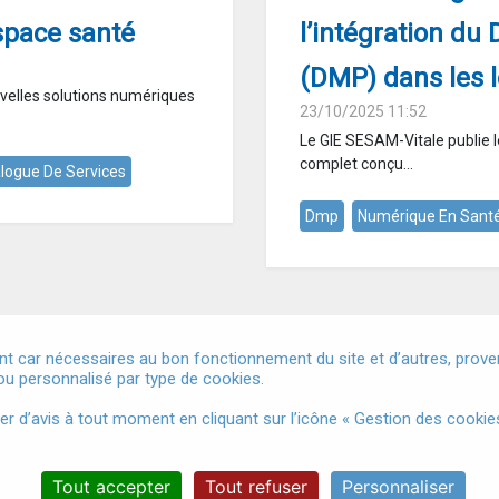
space santé
l’intégration du
(DMP) dans les l
uvelles solutions numériques
23/10/2025 11:52
Le GIE SESAM-Vitale publie l
complet conçu...
logue De Services
Dmp
Numérique En Sant
t car nécessaires au bon fonctionnement du site et d’autres, provena
u personnalisé par type de cookies.
Mentions légales
Conditions Générales d'Utilisation
Donnée
d’avis à tout moment en cliquant sur l’icône « Gestion des cookies
Accessibilité
Gestion des cookies
Tout accepter
Tout refuser
Personnaliser