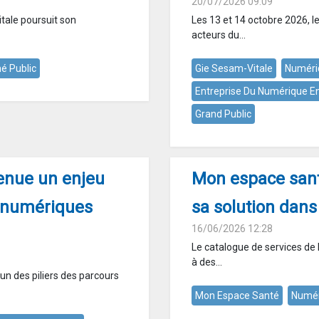
20/07/2026 09:09
Vitale poursuit son
Les 13 et 14 octobre 2026, 
acteurs du...
é Public
Gie Sesam-Vitale
Numéri
Entreprise Du Numérique E
Grand Public
venue un enjeu
Mon espace sant
s numériques
sa solution dans
16/06/2026 12:28
Le catalogue de services d
à des...
l’un des piliers des parcours
Mon Espace Santé
Numér