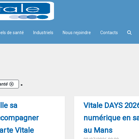
els de santé
Industriels
Nous rejoindre
Contacts
.
anté
le sa
Vitale DAYS 2026
accompagner
numérique en sa
arte Vitale
au Mans