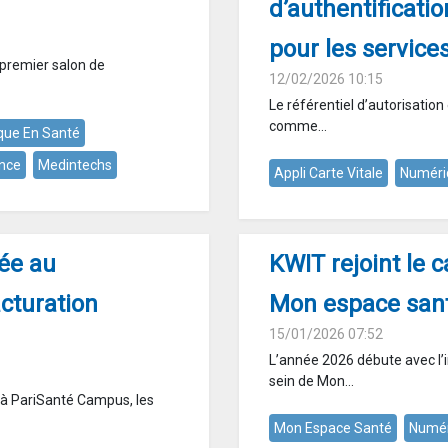
d’authentificati
pour les servic
 premier salon de
12/02/2026 10:15
Le référentiel d’autorisation 
comme...
que En Santé
ance
Medintechs
Appli Carte Vitale
Numéri
ée au
KWIT rejoint le 
cturation
Mon espace san
15/01/2026 07:52
L’année 2026 débute avec l’
sein de Mon...
, à PariSanté Campus, les
Mon Espace Santé
Numér