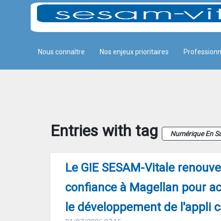
Panneau de gestion des cookies
Skip to Main Content
Nous connaître
Nos enjeux prioritaires
Professionn
Actualites-details
Entries with tag
Numérique En S
Le GIE SESAM-Vitale renouvel
confiance à Magellan pour 
le développement de l'appli c