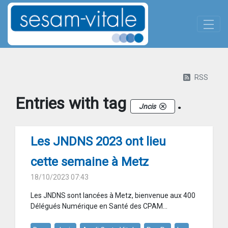
Panneau de gestion des cookies
Skip to Main Content
Actualites-details
RSS
Entries with tag
.
Jncis
Les JNDNS 2023 ont lieu
cette semaine à Metz
18/10/2023 07:43
Les JNDNS sont lancées à Metz, bienvenue aux 400
Délégués Numérique en Santé des CPAM...