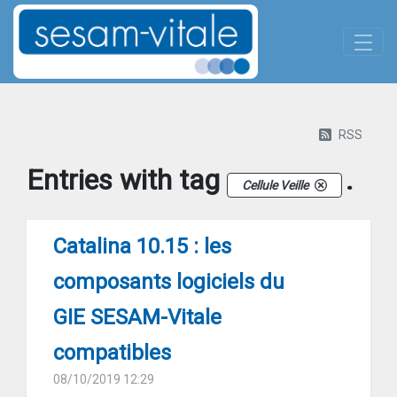
Panneau de gestion des cookies
Skip to Main Content
Actualites-details
RSS
Entries with tag
.
Cellule Veille
Catalina 10.15 : les
composants logiciels du
GIE SESAM-Vitale
compatibles
08/10/2019 12:29