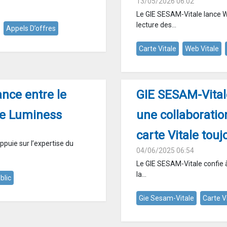
13/05/2026 06:02
Le GIE SESAM-Vitale lance W
lecture des...
Appels D’offres
Carte Vitale
Web Vitale
ance entre le
GIE SESAM-Vitale
pe Luminess
une collaborati
carte Vitale tou
ppuie sur l’expertise du
04/06/2025 06:54
Le GIE SESAM-Vitale confie à
la...
blic
Gie Sesam-Vitale
Carte V