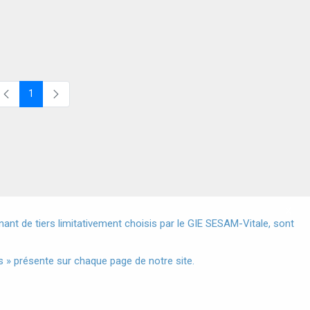
1
Page
X
nt de tiers limitativement choisis par le GIE SESAM-Vitale, sont
s à Caractère Personnel
 » présente sur chaque page de notre site.