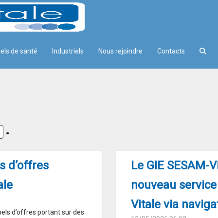
els de santé
Industriels
Nous rejoindre
Contacts
.
s d’offres
Le GIE SESAM-Vit
ale
nouveau service 
Vitale via navig
ls d’offres portant sur des