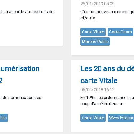
25/01/2019 08:09
iale a accordé aux assurés de
C’est un nouveau marché qui 
et/ou la...
Carte Vitale
Carte Ceam
Marché Public
numérisation
Les 20 ans du dé
2
carte Vitale
06/04/2018 16:12
hé de numérisation des
En 1996, les ordonnances su
coup d’accélérateur au...
blic
Carte Vitale
Www.infocart