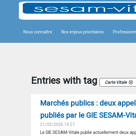
Panneau de gestion des cookies
Skip to Main Content
Nous connaître
Nos enjeux prioritaires
Professionn
Actualites-details
Entries with tag
Carte Vitale
Marchés publics : deux appel
publiés par le GIE SESAM-Vit
21/05/2026 14:27
Le GIE SESAM-Vitale publie actuellement deux appe