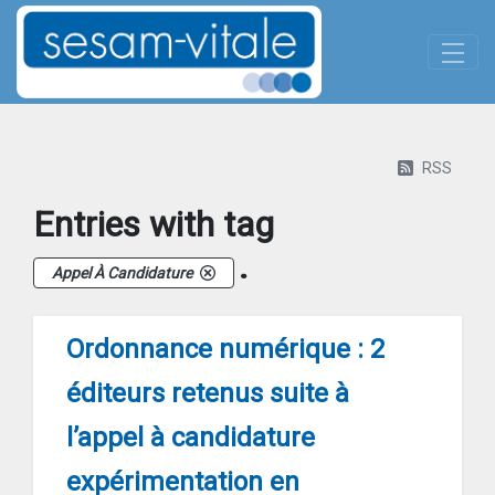
Panneau de gestion des cookies
Skip to Main Content
Actualites-details
RSS
Entries with tag
.
Appel À Candidature
Ordonnance numérique : 2
éditeurs retenus suite à
l’appel à candidature
expérimentation en