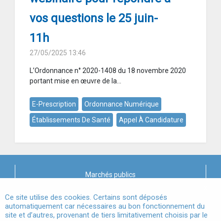
vos questions le 25 juin-
11h
27/05/2025 13:46
L’Ordonnance n° 2020-1408 du 18 novembre 2020
portant mise en œuvre de la...
E-Prescription
Ordonnance Numérique
Établissements De Santé
Appel À Candidature
Marchés publics
X
Mentions légales
Ce site utilise des cookies. Certains sont déposés
automatiquement car nécessaires au bon fonctionnement du
site et d’autres, provenant de tiers limitativement choisis par le
Conditions Générales d'Utilisation