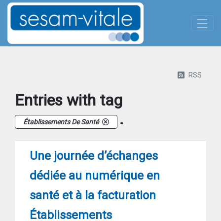
Panneau de gestion des cookies
Skip to Main Content
Actualites-details
RSS
Entries with tag
.
Établissements De Santé
Une journée d’échanges
dédiée au numérique en
santé et à la facturation
Établissements