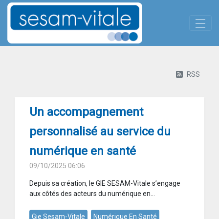
Panneau de gestion des cookies
Skip to Main Content
Actualites-details
RSS
Un accompagnement
personnalisé au service du
numérique en santé
09/10/2025 06:06
Depuis sa création, le GIE SESAM-Vitale s’engage
aux côtés des acteurs du numérique en...
Gie Sesam-Vitale
Numérique En Santé