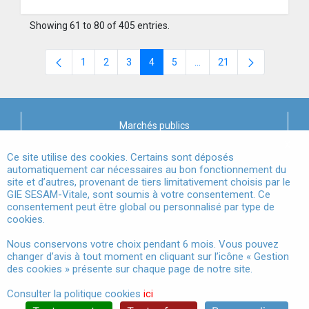
Showing 61 to 80 of 405 entries.
1
2
3
4
5
...
21
Page
Page
Page
Page
Page
Intermediate Pages Use T
Page
Marchés publics
X
Mentions légales
Ce site utilise des cookies. Certains sont déposés
automatiquement car nécessaires au bon fonctionnement du
site et d’autres, provenant de tiers limitativement choisis par le
Conditions Générales d'Utilisation
GIE SESAM-Vitale, sont soumis à votre consentement. Ce
consentement peut être global ou personnalisé par type de
Données à Caractère Personnel
cookies.
Accessibilité
Nous conservons votre choix pendant 6 mois. Vous pouvez
changer d’avis à tout moment en cliquant sur l’icône « Gestion
Gestion des cookies
des cookies » présente sur chaque page de notre site.
Consulter la politique cookies
ici